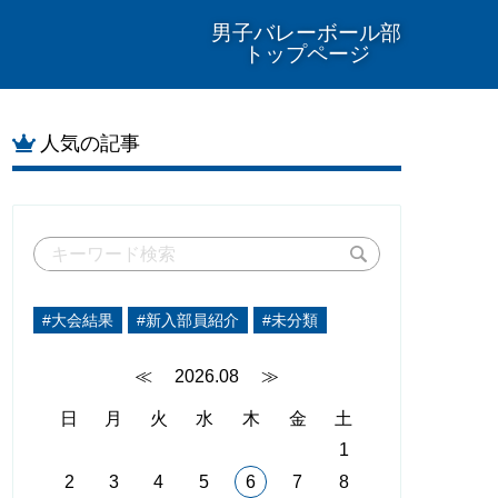
男子バレーボール部
トップページ
人気の記事
#大会結果
#新入部員紹介
#未分類
≪
2026.08
≫
日
月
火
水
木
金
土
1
2
3
4
5
6
7
8